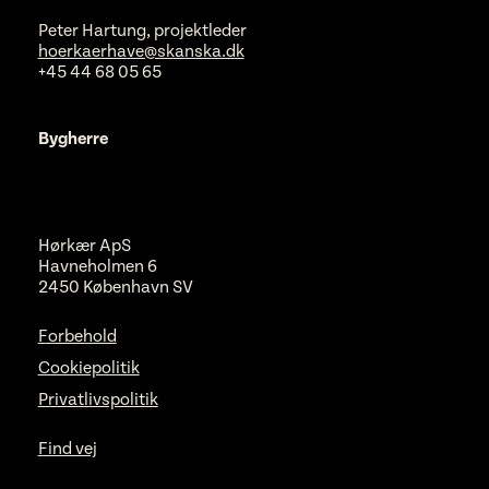
Peter Hartung, projektleder
hoerkaerhave@skanska.dk
+45 44 68 05 65
Bygherre
Hørkær ApS
Havneholmen 6
2450 København SV
Forbehold
Cookiepolitik
Privatlivspolitik
Find vej