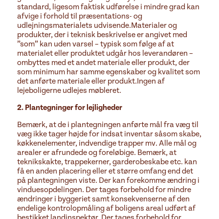
standard, ligesom faktisk udførelse i mindre grad kan
afvige i forhold til præsentations- og
udlejningsmaterialets udvisende.
Materialer og
produkter, der i teknisk beskrivelse er angivet med
”som” kan uden varsel – typisk som følge af at
materialet eller produktet udgår hos leverandøren –
ombyttes med et andet materiale eller produkt, der
som minimum har samme egenskaber og kvalitet som
det anførte materiale eller produkt.
Ingen af
lejeboligerne udlejes møbleret.
2. Plantegninger for lejligheder
Bemærk, at de i plantegningen anførte mål fra væg til
væg ikke tager højde for indsat inventar såsom skabe,
køkkenelementer, indvendige trapper mv. Alle mål og
arealer er afrundede og foreløbige. Bemærk, at
teknikskakte, trappekerner, garderobeskabe etc. kan
få en anden placering eller et større omfang end det
på plantegningen viste. Der kan forekomme ændring i
vinduesopdelingen. Der tages forbehold for mindre
ændringer i byggeriet samt konsekvenserne af den
endelige kontrolopmåling af boligens areal udført af
bestikket landinspektør. Der tages forbehold for